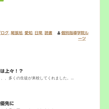
ブログ
,
尾張旭
,
愛知
,
日常
,
読書
個別指導学院ル
ーツ
価は上々！？
、、多くの生徒が来校してくれました。...
最優先に