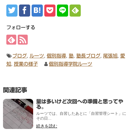
フォローする
ブログ
,
ルーツ
,
個別指導
,
塾
,
塾長ブログ
,
尾張旭
,
愛
知
,
授業の様子
個別指導学院ルーツ
関連記事
量は多いけど次回への準備と思ってや
る。
ルーツでは、自習したあとに「自習管理シート」に
その日...
続きを読む