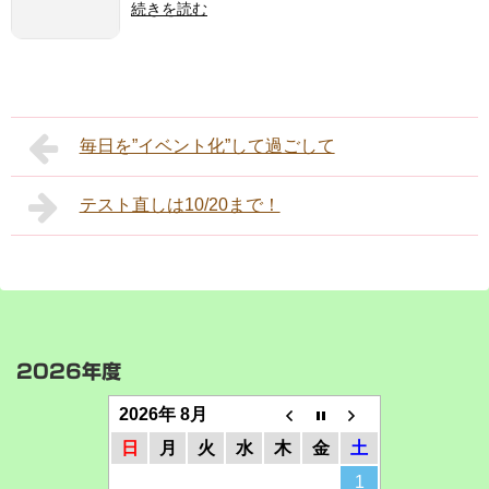
続きを読む
毎日を”イベント化”して過ごして
テスト直しは10/20まで！
2026年度
2026年 8月
日
月
火
水
木
金
土
1