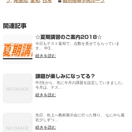
グ
,
尾張旭
,
愛知
,
日常
個別指導学院ルーツ
関連記事
☆夏期講習のご案内2018☆
今日もテスト返却で、点数を見せてもらっていま
す。 中3...
続きを読む
課題が楽しみになってる？
中2生から、先に今月の課題を設定していきました。
今月は、テス...
続きを読む
先日、吹上へ教材展示会に行った帰り、 なにやら最
近少しずつ...
続きを読む