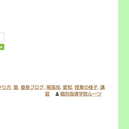
やり方
,
塾
,
塾長ブログ
,
尾張旭
,
愛知
,
授業の様子
,
講
習
個別指導学院ルーツ