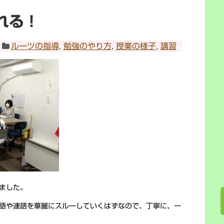
れる！
ルーツの指導
,
勉強のやり方
,
授業の様子
,
講習
ました。
語や連語を華麗にスルーしていくはずなので、丁寧に、一