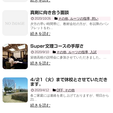
続きを読む
真剣に向き合う面談
2020/10/26
その他
,
ルーツの指導
,
想い
夕方の早い時間帯に、教材会社の方が、冬以降のパン
フレットをわ...
続きを読む
Super文理コースの手厚さ
2020/9/10
その他
,
ルーツの指導
,
入試
栄徳高校の説明会に参加させていただきました。 ...
続きを読む
4/21（火）まで休校とさせていただき
ます。
2020/4/12
OFF
,
その他
各ご家庭には連絡を差し上げておりますが、明日から
21...
続きを読む