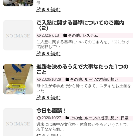
最...
続きを読む
ご入塾に関する基準についてのご案内
（2）
2023/7/18
その他
,
システム
ご入塾に関する基準についてのご案内を、2回に分け
て記載してい...
続きを読む
進路を決めるうえで大事なたった1つの
こと
2020/10/29
その他
,
ルーツの指導
,
想い
旭中生が修学旅行から帰ってきて、ステキなお土産を
いた...
続きを読む
今日も面談！
2020/10/27
その他
,
ルーツの指導
,
想い
,
日常
週末には西中が文化祭・体育祭があるということで、
若干ながら勉...