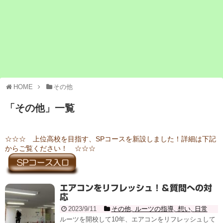
HOME
その他
「
その他
」
一覧
☆☆☆ 上位高校を目指す、SPコースを新設しました！詳細は下記
からご覧ください！ ☆☆☆
エアコンをリフレッシュ！＆質問への対
応
2023/9/11
その他
,
ルーツの指導
,
想い
,
日常
ルーツを開校して10年、エアコンをリフレッシュして