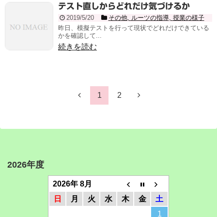
テスト直しからどれだけ気づけるか
2019/5/20
その他
,
ルーツの指導
,
授業の様子
昨日、模擬テストを行って現状でどれだけできている
かを確認して...
続きを読む
1
2
2026年度
2026年 8月
日
月
火
水
木
金
土
1