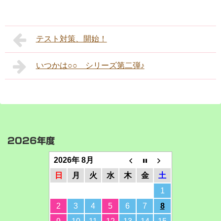
テスト対策、開始！
いつかは○○ シリーズ第二弾♪
2026年度
2026年 8月
日
月
火
水
木
金
土
1
2
3
4
5
6
7
8