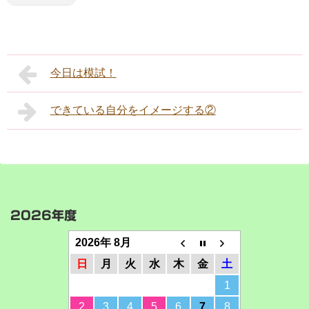
今日は模試！
できている自分をイメージする②
2026年度
2026年 8月
日
月
火
水
木
金
土
1
2
3
4
5
6
7
8