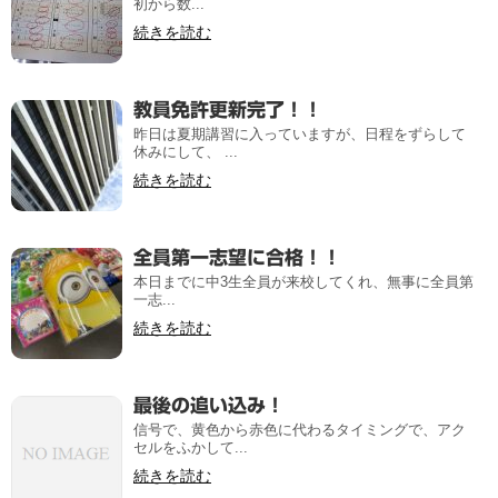
初から数...
続きを読む
教員免許更新完了！！
昨日は夏期講習に入っていますが、日程をずらして
休みにして、 ...
続きを読む
全員第一志望に合格！！
本日までに中3生全員が来校してくれ、無事に全員第
一志...
続きを読む
最後の追い込み！
信号で、黄色から赤色に代わるタイミングで、アク
セルをふかして...
続きを読む