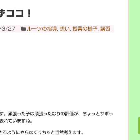
ずココ！
/3/27
ルーツの指導
,
想い
,
授業の様子
,
講習
す。頑張った子は頑張ったなりの評価が、ちょっとサボっ
表れていますね。
できるようにやらなくっちゃと当然考えます。