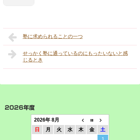
塾に求められることの一つ
せっかく塾に通っているのにもったいないと感
じるとき
2026年度
2026年 8月
日
月
火
水
木
金
土
1