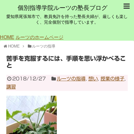
個別指導学院ルーツの塾長ブログ
愛知県尾張旭市で、教員免許を持った塾長夫婦が、厳しくも楽し
く、完全個別で指導しています。
HOME
ルーツのホームページ
HOME
ルーツの指導
苦手を克服するには、手順を思い浮かべるこ
と
2018/12/27
ルーツの指導
,
想い
,
授業の様子
,
講習