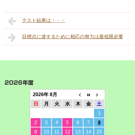
テスト結果は・・・
目標点に達するために相応の努力は最低限必要
2026年度
2026年 8月
日
月
火
水
木
金
土
1
2
3
4
5
6
7
8
9
10
11
12
13
14
15