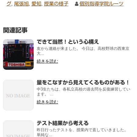
グ
,
尾張旭
,
愛知
,
授業の様子
個別指導学院ルーツ
関連記事
できて当然！という心構え
友から連絡が来ました。 今日は、高校野球の西東京
大...
続きを読む
量をこなすから見えてくるものがある！
中3生たちは、各私立高校の過去問を反復練習してい
ます。 ...
続きを読む
テスト結果から考える
昨日行ったテストを、授業内で直していきました。
単純な...