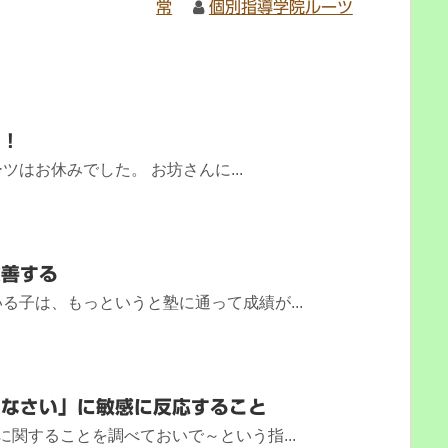
常
個別指導学院ルーツ
く！
はお休みでした。 お坊さんに...
改善する
る子は、もっというと塾に通って成績が...
きなさい」に敏感に反応すること
に関することを調べておいで～という指...