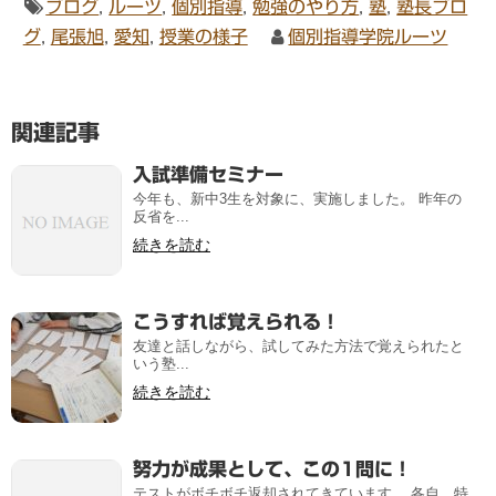
ブログ
,
ルーツ
,
個別指導
,
勉強のやり方
,
塾
,
塾長ブロ
グ
,
尾張旭
,
愛知
,
授業の様子
個別指導学院ルーツ
関連記事
入試準備セミナー
今年も、新中3生を対象に、実施しました。 昨年の
反省を...
続きを読む
こうすれば覚えられる！
友達と話しながら、試してみた方法で覚えられたと
いう塾...
続きを読む
努力が成果として、この1問に！
テストがボチボチ返却されてきています。 各自、特