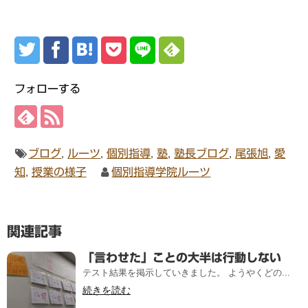
フォローする
ブログ
,
ルーツ
,
個別指導
,
塾
,
塾長ブログ
,
尾張旭
,
愛
知
,
授業の様子
個別指導学院ルーツ
関連記事
「言わせた」ことの大半は行動しない
テスト結果を掲示していきました。 ようやくどの...
続きを読む