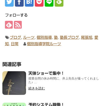
フォローする
ブログ
,
ルーツ
,
個別指導
,
塾
,
塾長ブログ
,
尾張旭
,
愛
知
,
日常
個別指導学院ルーツ
関連記事
天体ショーで集中！
授業合間の休み時間に、井上先生が撮ってくれまし
た♪ ...
続きを読む
予約システム稼働！