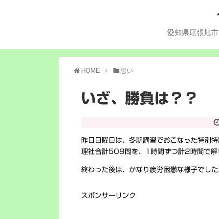
愛知県尾張旭市
HOME
想い
いざ、勝負は？？
昨日日曜日は、冬期講習でおこなった特別特
理社合計509問を、1時間ずつ計2時間で
終わった後は、かなり疲労困憊な様子でした
スポンサーリンク