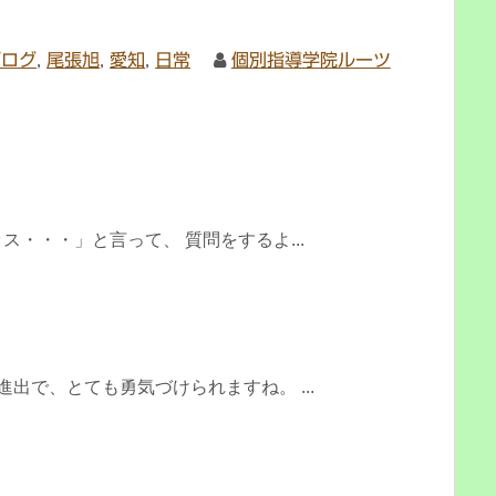
ブログ
,
尾張旭
,
愛知
,
日常
個別指導学院ルーツ
・
・・・」と言って、 質問をするよ...
出で、とても勇気づけられますね。 ...