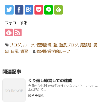
フォローする
ブログ
,
ルーツ
,
個別指導
,
塾
,
塾長ブログ
,
尾張旭
,
愛
知
,
日常
,
講習
個別指導学院ルーツ
関連記事
くり返し練習しての達成
今日から中3生が修学旅行でいないので、 いつも以
上に静かで...
続きを読む