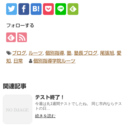
フォローする
ブログ
,
ルーツ
,
個別指導
,
塾
,
塾長ブログ
,
尾張旭
,
愛
知
,
日常
個別指導学院ルーツ
関連記事
テスト終了！
今週は丸1週間テストでしたね。 同じ市内ならテス
トの日...
続きを読む