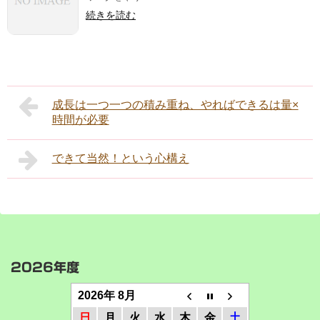
続きを読む
成長は一つ一つの積み重ね、やればできるは量×
時間が必要
できて当然！という心構え
2026年度
2026年 8月
日
月
火
水
木
金
土