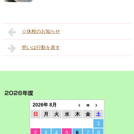
☆休校のお知らせ
想いは行動を表す
2026年度
2026年 8月
日
月
火
水
木
金
土
1
2
3
4
5
6
7
8