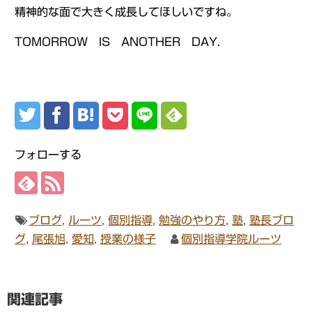
精神的な面で大きく成長してほしいですね。
TOMORROW IS ANOTHER DAY.
フォローする
ブログ
,
ルーツ
,
個別指導
,
勉強のやり方
,
塾
,
塾長ブロ
グ
,
尾張旭
,
愛知
,
授業の様子
個別指導学院ルーツ
関連記事