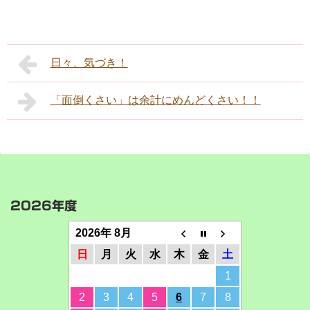
日々、気づき！
「面倒くさい」は余計にめんどくさい！！
2026年度
2026年 8月
日
月
火
水
木
金
土
1
2
3
4
5
6
7
8