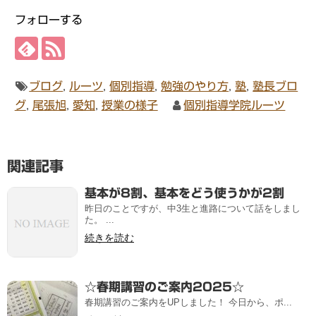
フォローする
ブログ
,
ルーツ
,
個別指導
,
勉強のやり方
,
塾
,
塾長ブロ
グ
,
尾張旭
,
愛知
,
授業の様子
個別指導学院ルーツ
関連記事
基本が8割、基本をどう使うかが2割
昨日のことですが、中3生と進路について話をしまし
た。 ...
続きを読む
☆春期講習のご案内2025☆
春期講習のご案内をUPしました！ 今日から、ポ...