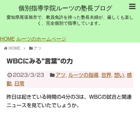
個別指導学院ルーツの塾長ブログ
愛知県尾張旭市で、教員免許を持った塾長夫婦が、厳しくも楽し
く、完全個別で指導しています。
HOME
ルーツのホームページ
HOME
アツ
WBCにみる”言葉”の力
2023/3/23
アツ
,
ルーツの指導
,
世界
,
想い
,
感
動
,
日常
昨日は起きている時間の4分の3は、WBCの試合と関連
ニュースを見ていたでしょうか。