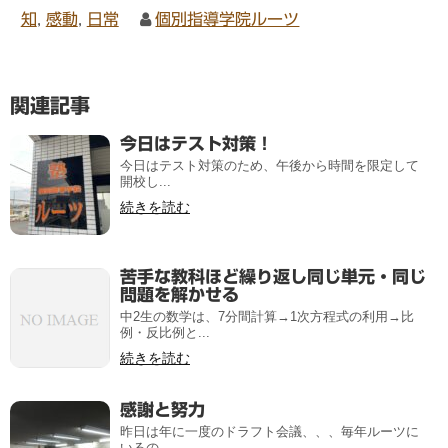
知
,
感動
,
日常
個別指導学院ルーツ
関連記事
今日はテスト対策！
今日はテスト対策のため、午後から時間を限定して
開校し...
続きを読む
苦手な教科ほど繰り返し同じ単元・同じ
問題を解かせる
中2生の数学は、7分間計算→1次方程式の利用→比
例・反比例と...
続きを読む
感謝と努力
昨日は年に一度のドラフト会議、、、毎年ルーツに
いるの...