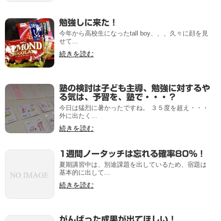
勉強しに来た！
今年から高校生になったtall boy、、、久々に顔を見
せて...
続きを読む
塾の検討は子ども主導、勉強に対するや
る気は、予習を、塾で・・・？
今日は猛烈に暑かったですね。 ３５度を超え・・・
外に出たく...
続きを読む
1週間ノータッチは忘れる確率80%！
夏期講習中は、別途課題を出しているため、宿題は
基本的に出して...
続きを読む
がんばった成果が出てほしい！