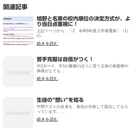
関連記事
旭野と名東の校内順位の決定方式が、よ
り当日点重視に！
上記ページから、〔2 令和5年度入学者選抜〕（1）
の...
続きを読む
苦手克服は自信がつく！
中2ボーイ、中1の最後のほうに習う立体の表面積や
体積がとても...
続きを読む
生徒の”想い”を知る
中間テストの反省を、各自が分析して提出してもら
っています。 ...
続きを読む