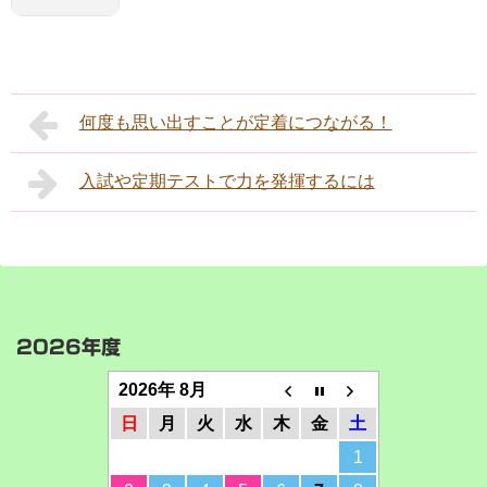
何度も思い出すことが定着につながる！
入試や定期テストで力を発揮するには
2026年度
2026年 8月
日
月
火
水
木
金
土
1