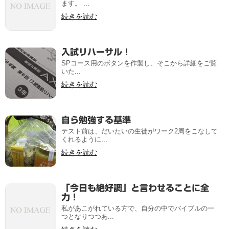
ます。 ...
続きを読む
入試リハーサル！
SPコース用のボタンを作製し、そこから詳細をご覧
いた...
続きを読む
自ら勉強する基準
テスト前は、だいたいの生徒がワーク2周をこなして
くれるように...
続きを読む
「今日も絶好調」と言わせることに全
力！
私があこがれている方で、自分の中でバイブルの一
つとなりつつあ...