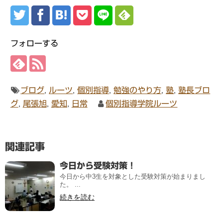
フォローする
ブログ
,
ルーツ
,
個別指導
,
勉強のやり方
,
塾
,
塾長ブロ
グ
,
尾張旭
,
愛知
,
日常
個別指導学院ルーツ
関連記事
今日から受験対策！
今日から中3生を対象とした受験対策が始まりまし
た。 ...
続きを読む