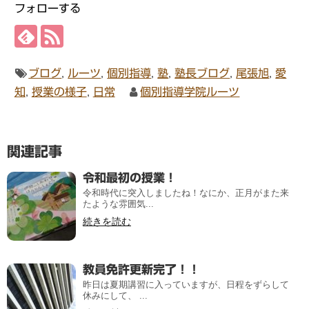
フォローする
ブログ
,
ルーツ
,
個別指導
,
塾
,
塾長ブログ
,
尾張旭
,
愛
知
,
授業の様子
,
日常
個別指導学院ルーツ
関連記事
令和最初の授業！
令和時代に突入しましたね！なにか、正月がまた来
たような雰囲気...
続きを読む
教員免許更新完了！！
昨日は夏期講習に入っていますが、日程をずらして
休みにして、 ...