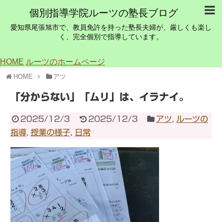
個別指導学院ルーツの塾長ブログ
愛知県尾張旭市で、教員免許を持った塾長夫婦が、厳しくも楽し
く、完全個別で指導しています。
HOME
ルーツのホームページ
HOME
アツ
「分からない」「ムリ」は、イラナイ。
2025/12/3
2025/12/3
アツ
,
ルーツの
指導
,
授業の様子
,
日常