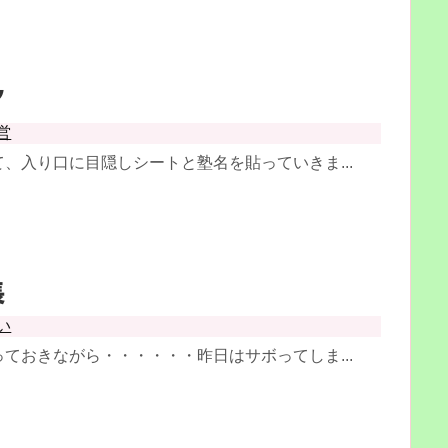
ア
営
、入り口に目隠しシートと塾名を貼っていきま...
長
い
ておきながら・・・・・・昨日はサボってしま...