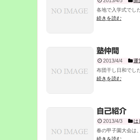
2013/4/5
開
各地で入学式でした
続きを読む
塾仲間
2013/4/4
運
布団干し日和でした
続きを読む
自己紹介
2013/4/3
は
春の甲子園大会は、
続きを読む