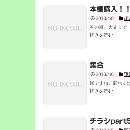
本棚購入！
2013/4/8
想
春の嵐、大丈夫でし
続きを読む
集合
2013/4/6
運
嵐ですね。願わくば
続きを読む
チラシpart