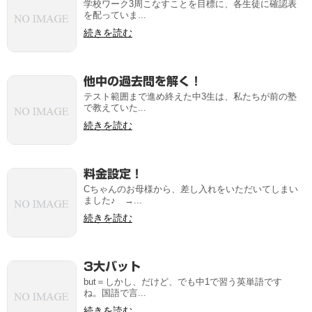
学校ワーク3周こなすことを目標に、各生徒に確認表
を配っていま...
続きを読む
他中の過去問を解く！
テスト範囲まで進め終えた中3生は、私たちが前の塾
で教えていた...
続きを読む
料金設定！
Cちゃんのお母様から、差し入れをいただいてしまい
ました♪ →...
続きを読む
3大バット
but＝しかし、だけど、でも中1で習う英単語です
ね。国語で言...
続きを読む