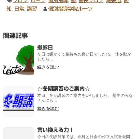
ブログ
,
ルーツ
,
個別指導
,
塾
,
塾長ブログ
,
尾張旭
,
愛
知
,
日常
,
講習
個別指導学院ルーツ
関連記事
撮影日
今日は暖かくて気持ちの良い日でしたね。 体を動か
したら...
続きを読む
☆冬期講習のご案内☆
本日、冬期講習のご案内をUPしました。 塾生のみな
さんにも...
続きを読む
言い換える力！
今日の受験対策では、理科と社会の公立入試過去問