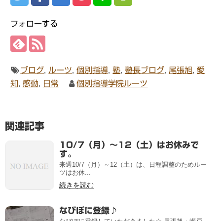
フォローする
ブログ
,
ルーツ
,
個別指導
,
塾
,
塾長ブログ
,
尾張旭
,
愛
知
,
感動
,
日常
個別指導学院ルーツ
関連記事
10/7（月）～12（土）はお休みで
す。
来週10/7（月）～12（土）は、日程調整のためルー
ツはお休...
続きを読む
なびぽに登録♪