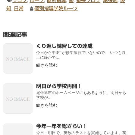
ブログ
,
ルーツ
,
個別指導
,
塾
,
塾長ブログ
,
尾張旭
,
愛
知
,
日常
個別指導学院ルーツ
関連記事
くり返し練習しての達成
今日から中3生が修学旅行でいないので、 いつも以
上に静かで...
続きを読む
明日から学校再開！
尾張旭市のホームページにもあるように、明日から
学校が...
続きを読む
今年一年を総ざらい！
今日・明日で、英数のテストを実施しています。英