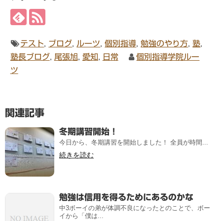
テスト
,
ブログ
,
ルーツ
,
個別指導
,
勉強のやり方
,
塾
,
塾長ブログ
,
尾張旭
,
愛知
,
日常
個別指導学院ルー
ツ
関連記事
冬期講習開始！
今日から、冬期講習を開始しました！ 全員が時間...
続きを読む
勉強は信用を得るためにあるのかな
中3ボーイの弟が体調不良になったとのことで、ボー
イから「僕は...