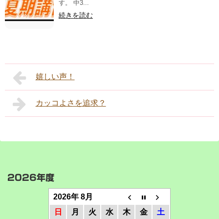
す。 中3...
続きを読む
嬉しい声！
カッコよさを追求？
2026年度
2026年 8月
日
月
火
水
木
金
土