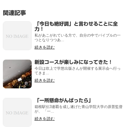
関連記事
「今日も絶好調」と言わせることに全
力！
私があこがれている方で、自分の中でバイブルの一
つとなりつつあ...
続きを読む
新設コースが楽しみになってきた！
今日は吹上で学悠出版さんが開催する展示会へ行っ
てきま...
続きを読む
「一所懸命がんばったら」
箱根駅伝3連覇を成し遂げた青山学院大学の原普監督
が、 「一...
続きを読む