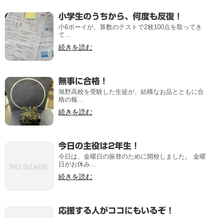
小学生のうちから、何度も反復！
小6ボーイが、算数のテストで2枚100点を取ってき
て...
続きを読む
無事に合格！
旭野高校を受験した生徒が、結構なお品とともに合
格の報...
続きを読む
今日の主役は2年生！
今日は、金曜日の振替のために開校しました。 金曜
日がお休み...
続きを読む
応援する人がココにもいるぞ！