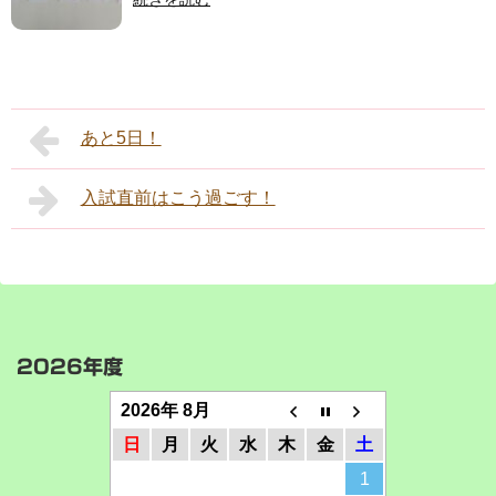
あと5日！
入試直前はこう過ごす！
2026年度
2026年 8月
日
月
火
水
木
金
土
1