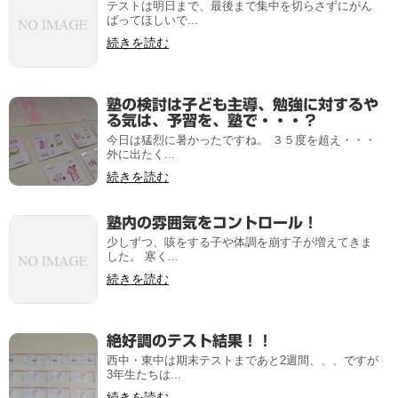
テストは明日まで、最後まで集中を切らさずにがん
ばってほしいで...
続きを読む
塾の検討は子ども主導、勉強に対するや
る気は、予習を、塾で・・・？
今日は猛烈に暑かったですね。 ３５度を超え・・・
外に出たく...
続きを読む
塾内の雰囲気をコントロール！
少しずつ、咳をする子や体調を崩す子が増えてきま
した。 寒く...
続きを読む
絶好調のテスト結果！！
西中・東中は期末テストまであと2週間、、、ですが
3年生たちは...
続きを読む