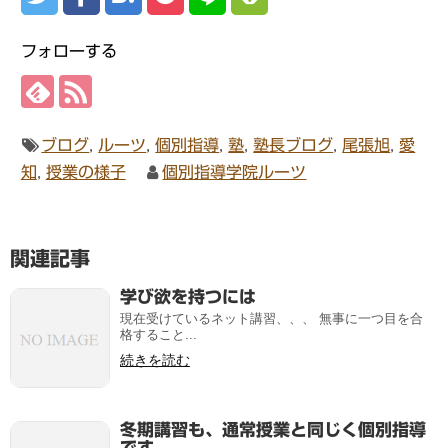
フォローする
ブログ
,
ルーツ
,
個別指導
,
塾
,
塾長ブログ
,
尾張旭
,
愛
知
,
授業の様子
個別指導学院ルーツ
関連記事
学び欲を持つには
現在受けているネット講習、、、 無事に一つ目を合
格すること...
続きを読む
冬期講習も、通常授業と同じく個別指導
です。