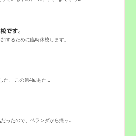
休校です。
するために臨時休校します。 ...
た。 この第4回あた...
だったので、ベランダから撮っ...