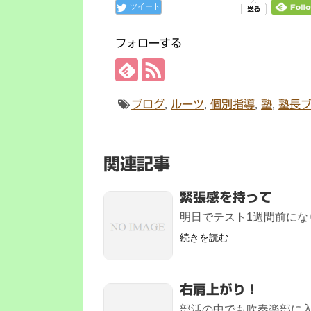
ツイート
フォローする
ブログ
,
ルーツ
,
個別指導
,
塾
,
塾長
関連記事
緊張感を持って
明日でテスト1週間前になり
続きを読む
右肩上がり！
部活の中でも吹奏楽部に入っ