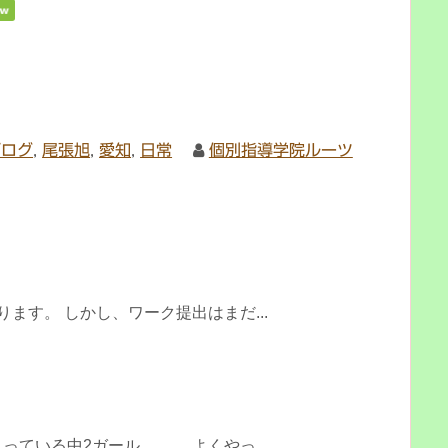
ブログ
,
尾張旭
,
愛知
,
日常
個別指導学院ルーツ
ます。 しかし、ワーク提出はまだ...
ている中2ガール、、、 よくやっ...