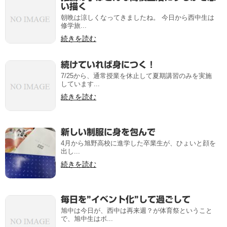
い描く
朝晩は涼しくなってきましたね。 今日から西中生は
修学旅...
続きを読む
続けていれば身につく！
7/25から、通常授業を休止して夏期講習のみを実施
しています...
続きを読む
新しい制服に身を包んで
4月から旭野高校に進学した卒業生が、ひょいと顔を
出し...
続きを読む
毎日を”イベント化”して過ごして
旭中は今日が、西中は再来週？が体育祭ということ
で、旭中生はボ...