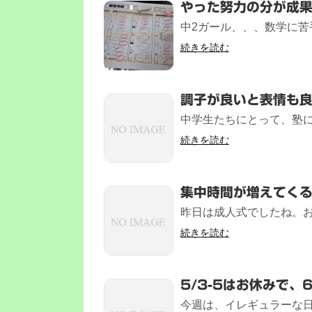
やった努力の分が成
中2ガール、、、数学に苦手
続きを読む
調子が良いと表情も
中学生たちにとって、塾に
続きを読む
集中時間が増えてく
昨日は成人式でしたね。お
続きを読む
5/3-5はお休みで
今週は、イレギュラーな日程