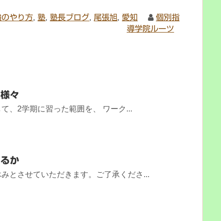
強のやり方
,
塾
,
塾長ブログ
,
尾張旭
,
愛知
個別指
導学院ルーツ
は様々
、2学期に習った範囲を、 ワーク...
れるか
みとさせていただきます。ご了承くださ...