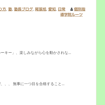
り方
,
塾
,
塾長ブログ
,
尾張旭
,
愛知
,
日常
個別指
導学院ルーツ
ーキー」、楽しみながら心を動かされな...
、、 無事に一つ目を合格すること...