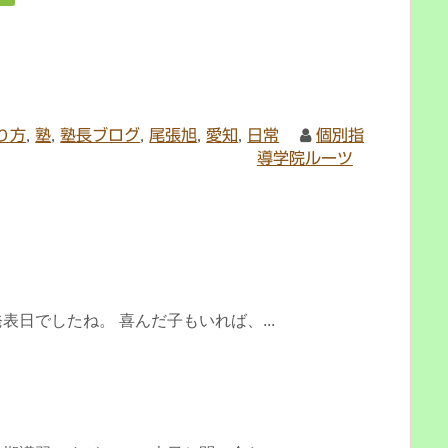
り方
,
塾
,
塾長ブログ
,
尾張旭
,
愛知
,
日常
個別指
導学院ルーツ
日でしたね。 喜んだ子もいれば、...