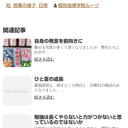
知
,
授業の様子
,
日常
個別指導学院ルーツ
関連記事
自身の発言を前向きに
載せる写真が多くて遅くなりましたが、塾生たちに
おみや...
続きを読む
ひと夏の成長
夏期講習も、残すところ明日と、日曜日の模試のみ
となりました。...
続きを読む
勉強は長くやらないと力がつかないと思
っているのではないか