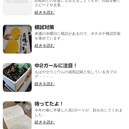
比較的どの生徒にも言えることですが、問題を解く
スピードや文章...
続きを読む
模試対策
来週の水曜日に模試があるので、ボチボチ模試対策
を進めています...
続きを読む
中2ガールに注目！
もはやゼラニウムの成長記録と化している当ブロ
グ・・・...
続きを読む
待ってたよ！
今年の春に卒業した高1ボーイが、顔を出してくれま
した...
続きを読む