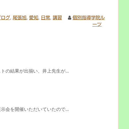
ブログ
,
尾張旭
,
愛知
,
日常
,
講習
個別指導学院ル
ーツ
・
トの結果が出揃い、井上先生が...
と
示会を開催いただいていたので...