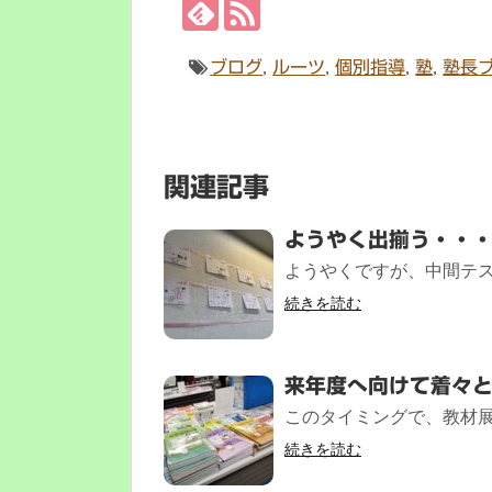
ブログ
,
ルーツ
,
個別指導
,
塾
,
塾長
関連記事
ようやく出揃う・・
ようやくですが、中間テス
続きを読む
来年度へ向けて着々
このタイミングで、教材展
続きを読む