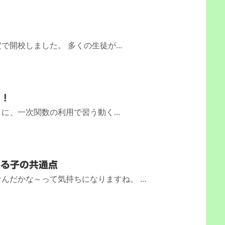
開校しました。 多くの生徒が...
い！
に、一次関数の利用で習う動く...
びる子の共通点
んだかな～って気持ちになりますね。 ...