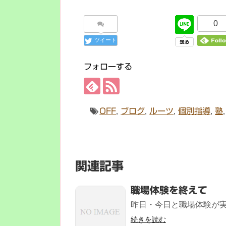
0
ツイート
フォローする
OFF
,
ブログ
,
ルーツ
,
個別指導
,
塾
関連記事
職場体験を終えて
昨日・今日と職場体験が実
続きを読む