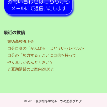
最近の投稿
栄徳高校説明会！
自分自身の「がんばる」はどういうレベルか
自分の「努力する」ことに自信を持って
やり直しがめんどくさい？
☆夏期講習のご案内2026☆
© 2013
個別指導学院ルーツの塾長ブログ
.