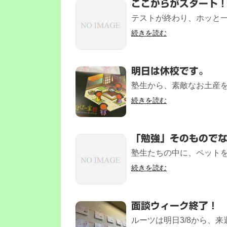
ここからがスタート
テストが終わり、ホッと一息
続きを読む
明日は休校です。
塾生から、素敵なお土産をい
続きを読む
「勉強」そのもので
塾生たちの中に、ペットを
続きを読む
面談ウィーク終了！
ルーツは明日3/8から、来週