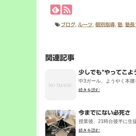
ブログ
,
ルーツ
,
個別指導
,
塾
,
塾長
関連記事
少しでも”やってこよ
中3ガール、ようやく本腰を
続きを読む
今までにない必死さ
授業後、21時台後半に生徒
続きを読む