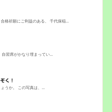
格祈願にご利益のある、 千代保稲...
、自習席がかなり埋まってい...
くぞく！
うか。 この写真は、...