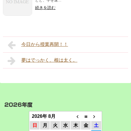
とと、字を速...
続きを読む
今日から授業再開！！
夢はでっかく、根は太く。
2026年度
2026年 8月
日
月
火
水
木
金
土