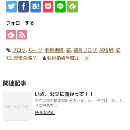
フォローする
ブログ
,
ルーツ
,
個別指導
,
塾
,
塾長ブログ
,
尾張旭
,
愛
知
,
授業の様子
個別指導学院ルーツ
関連記事
いざ、公立に向かって！！
私立入試の結果が出そろいました。 今年は、久しぶ
りに中京大...
続きを読む