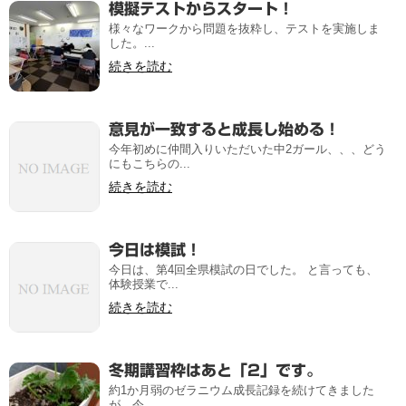
模擬テストからスタート！
様々なワークから問題を抜粋し、テストを実施しま
した。...
続きを読む
意見が一致すると成長し始める！
今年初めに仲間入りいただいた中2ガール、、、どう
にもこちらの...
続きを読む
今日は模試！
今日は、第4回全県模試の日でした。 と言っても、
体験授業で...
続きを読む
冬期講習枠はあと「2」です。
約1か月弱のゼラニウム成長記録を続けてきました
が、今...