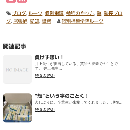
ブログ
,
ルーツ
,
個別指導
,
勉強のやり方
,
塾
,
塾長ブロ
グ
,
尾張旭
,
愛知
,
講習
個別指導学院ルーツ
関連記事
負けず嫌い！
井上先生が担当している、英語の授業でのことで
す。 井上先生...
続きを読む
”輝”という字のごとく！
久しぶりに、卒業生が来校してくれました。 現在...
続きを読む